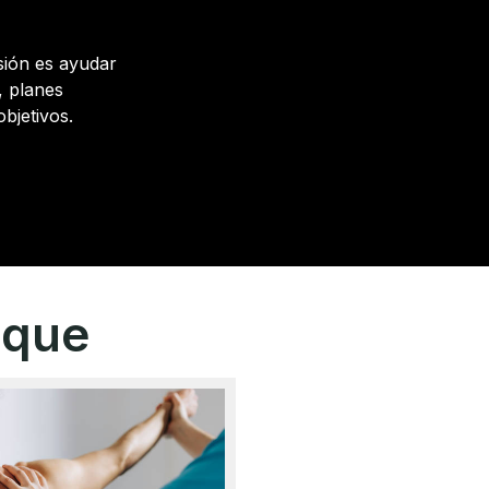
sión es ayudar
, planes
bjetivos.
oque