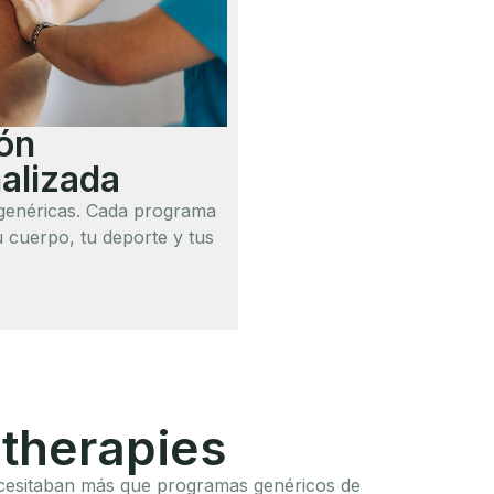
ón
alizada
s genéricas. Cada programa
u cuerpo, tu deporte y tus
otherapies
 necesitaban más que programas genéricos de