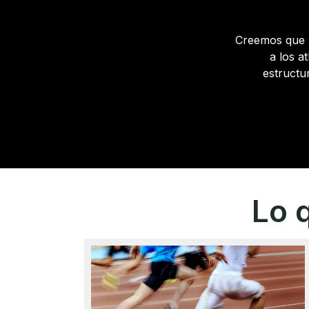
Creemos que l
a los a
estructu
Lo 